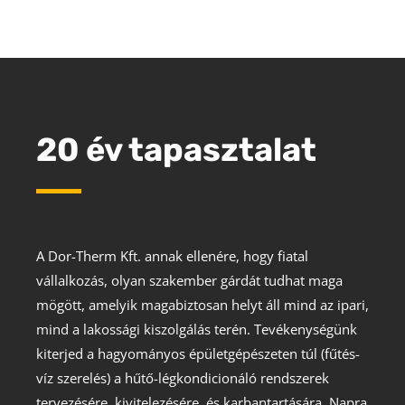
20 év tapasztalat
A Dor-Therm Kft. annak ellenére, hogy fiatal
vállalkozás, olyan szakember gárdát tudhat maga
mögött, amelyik magabiztosan helyt áll mind az ipari,
mind a lakossági kiszolgálás terén. Tevékenységünk
kiterjed a hagyományos épületgépészeten túl (fűtés-
víz szerelés) a hűtő-légkondicionáló rendszerek
tervezésére, kivitelezésére, és karbantartására. Napra