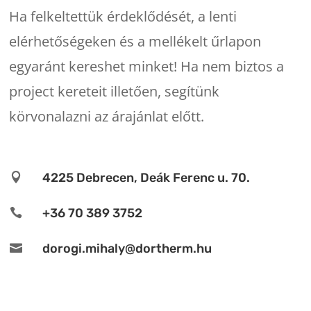
Ha felkeltettük érdeklődését, a lenti
elérhetőségeken és a mellékelt űrlapon
egyaránt kereshet minket! Ha nem biztos a
project kereteit illetően, segítünk
körvonalazni az árajánlat előtt.
4225 Debrecen, Deák Ferenc u. 70.

+36 70 389 3752

dorogi.mihaly@dortherm.hu
